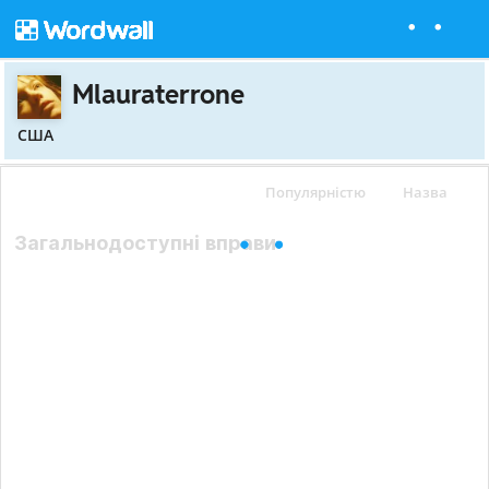
Mlauraterrone
США
Популярністю
Назва
Загальнодоступні вправи