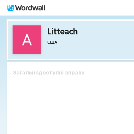
Litteach
США
Загальнодоступні вправи