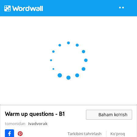
Warm up questions - B1
Baham ko'rish
tomonidan
Ivadvorak
Tarkibini tahrirlash
Ko'proq