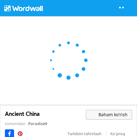
Ancient China
Baham ko'rish
tomonidan
Paradise9
Tarkibini tahrirlash
Ko'proq