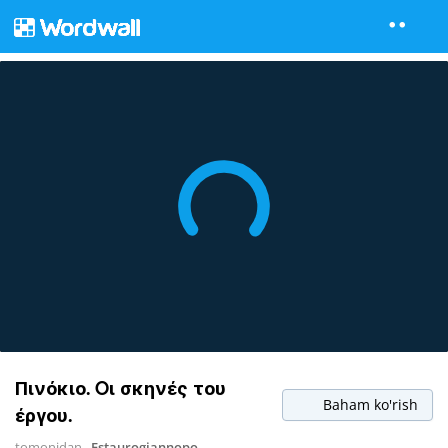
Πινόκιο. Oι σκηνές του
Baham ko'rish
έργου.
tomonidan
Estaurogiannopo