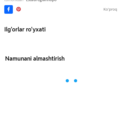
Ko'proq
Ilg'orlar ro'yxati
Namunani almashtirish