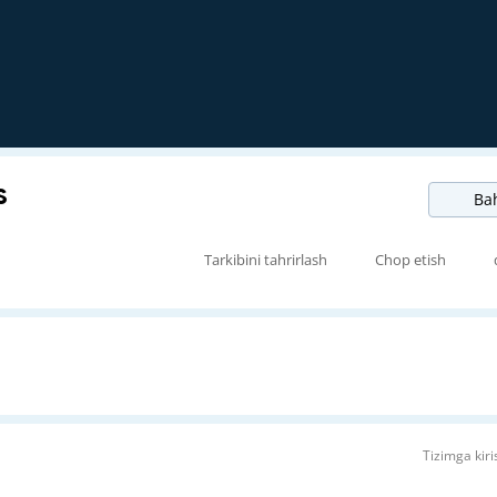
s
Bah
Tarkibini tahrirlash
Chop etish
Tizimga kiri