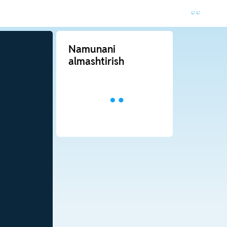
Namunani
almashtirish