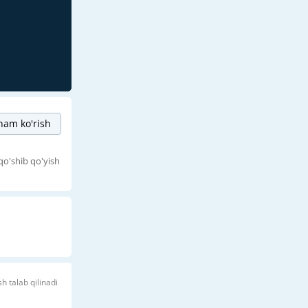
am ko'rish
qo'shib qo'yish
sh talab qilinadi