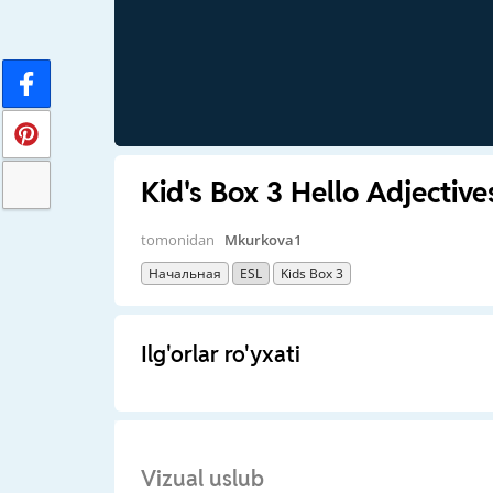
Kid's Box 3 Hello Adjective
tomonidan
Mkurkova1
Начальная
ESL
Kids Box 3
Ilg'orlar ro'yxati
Vizual uslub