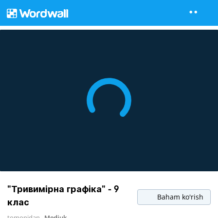
"Тривимірна графіка" - 9
Baham ko'rish
клас
tomonidan
Mediuk