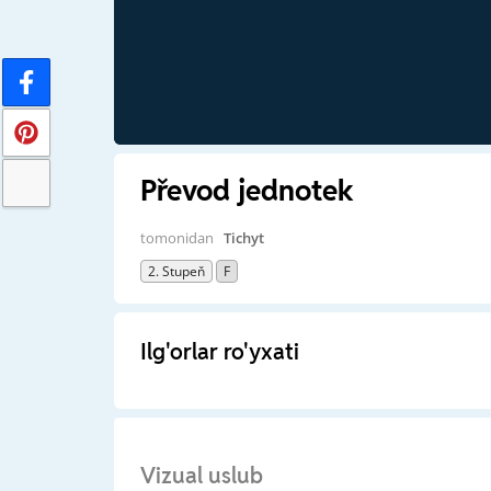
Převod jednotek
tomonidan
Tichyt
2. Stupeň
F
Ilg'orlar ro'yxati
Vizual uslub