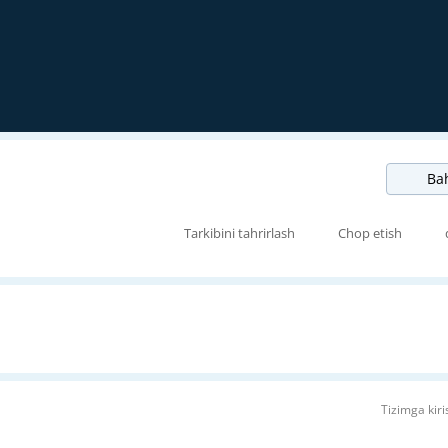
Bah
Tarkibini tahrirlash
Chop etish
Tizimga kiri