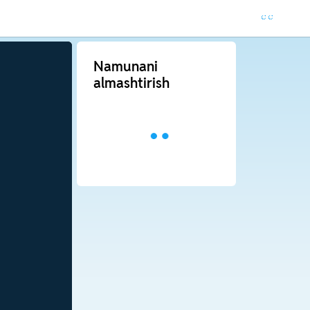
Namunani
almashtirish