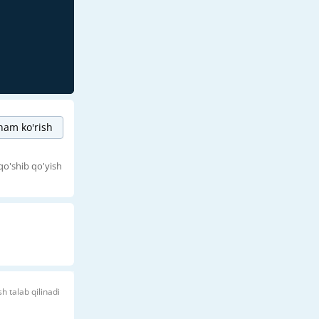
am ko'rish
qo'shib qo'yish
sh talab qilinadi