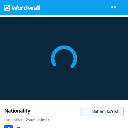
Nationality
Baham ko'rish
tomonidan
Zsuzsikalmar