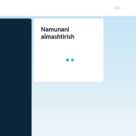
Namunani
almashtirish