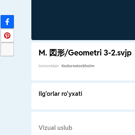
M. 図形/Geometri 3-2.svjp
tomonidan
Kodurestockholm
Ilg'orlar ro'yxati
Vizual uslub