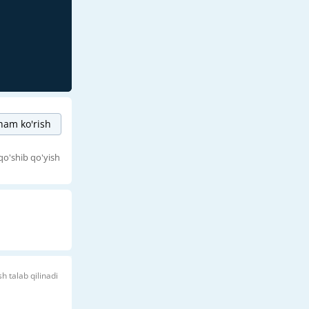
am ko'rish
qo'shib qo'yish
sh talab qilinadi