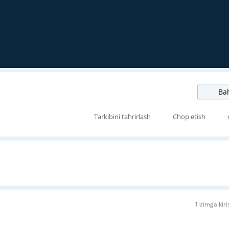
Bah
Tarkibini tahrirlash
Chop etish
Tizimga kiri