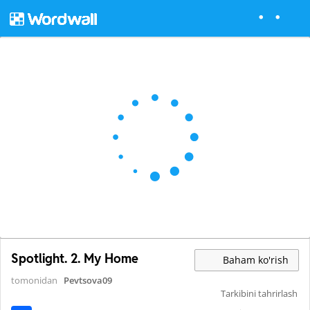
Spotlight. 2. My Home
Baham ko'rish
tomonidan
Pevtsova09
Tarkibini tahrirlash