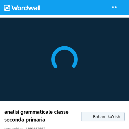
analisi grammaticale classe
Baham ko'rish
seconda primaria
tomonidan
U89112882