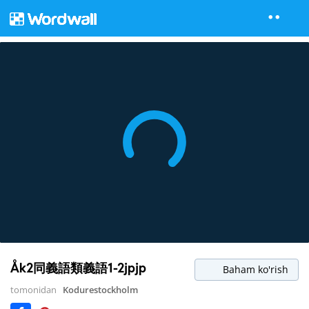
Åk2同義語類義語1-2jpjp
Baham ko'rish
tomonidan
Kodurestockholm