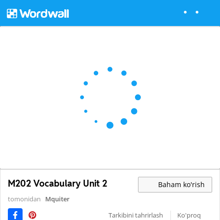
M202 Vocabulary Unit 2
Baham ko'rish
tomonidan
Mquiter
Tarkibini tahrirlash
Ko'proq