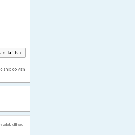
am ko'rish
o'shib qo'yish
h talab qilinadi