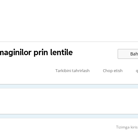
maginilor prin lentile
Bah
Tarkibini tahrirlash
Chop etish
q
Tizimga kiris