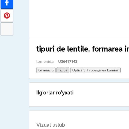
tipuri de lentile. formarea i
tomonidan
U36417143
Gimnaziu
Fizică
Optică Și Propagarea Luminii
Ilg'orlar ro'yxati
Vizual uslub