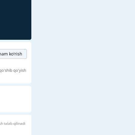
am ko'rish
qo'shib qo'yish
sh talab qilinadi