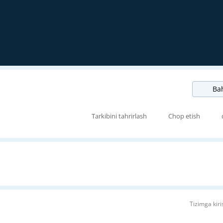
Bah
Tarkibini tahrirlash
Chop etish
Tizimga kiri