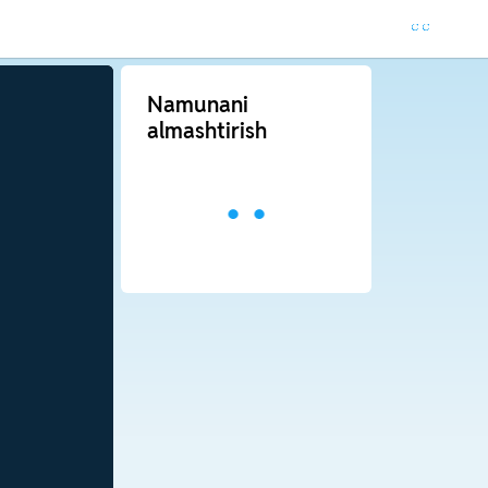
Namunani
almashtirish