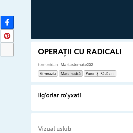
OPERAȚII CU RADICALI
tomonidan
Mariastemate202
Gimnaziu
Matematică
Puteri Și Rădăcini
Ilg'orlar ro'yxati
Vizual uslub