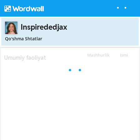
Inspirededjax
Qo'shma Shtatlar
Mashhurlik
Ismi
Umumiy faoliyat