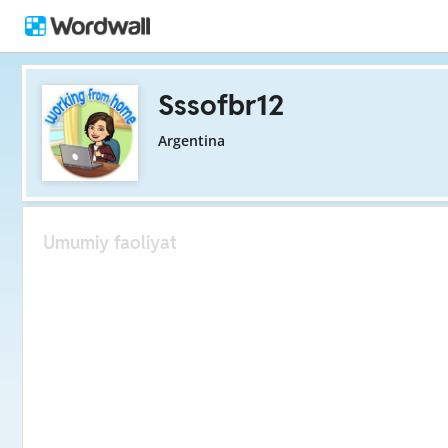
Sssofbr12
Argentina
Umumiy faoliyat