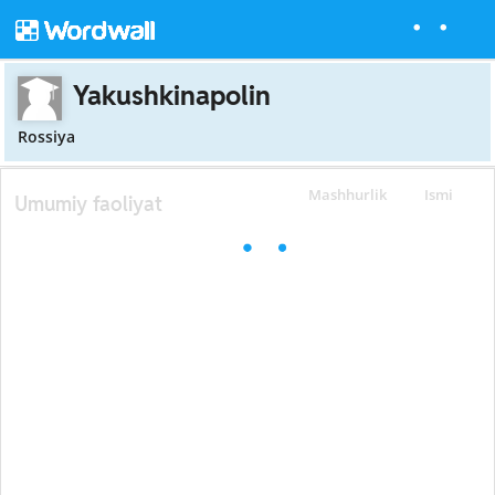
Yakushkinapolin
Rossiya
Mashhurlik
Ismi
Umumiy faoliyat