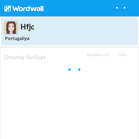
Hfjc
Portugaliya
Mashhurlik
Ismi
Umumiy faoliyat