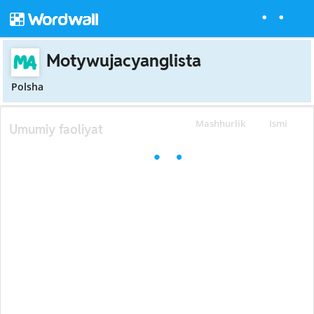
Motywujacyanglista
Polsha
Mashhurlik
Ismi
Umumiy faoliyat