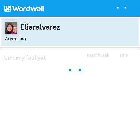
Eliaralvarez
Argentina
Mashhurlik
Ismi
Umumiy faoliyat