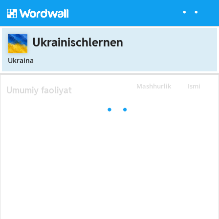
Ukrainischlernen
Ukraina
Mashhurlik
Ismi
Umumiy faoliyat