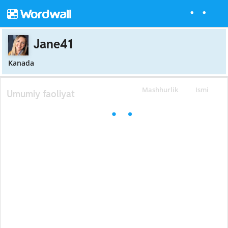
Jane41
Kanada
Mashhurlik
Ismi
Umumiy faoliyat