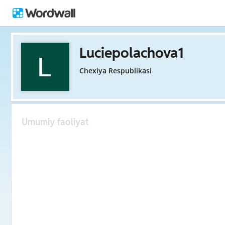
Luciepolachova1
Chexiya Respublikasi
Umumiy faoliyat