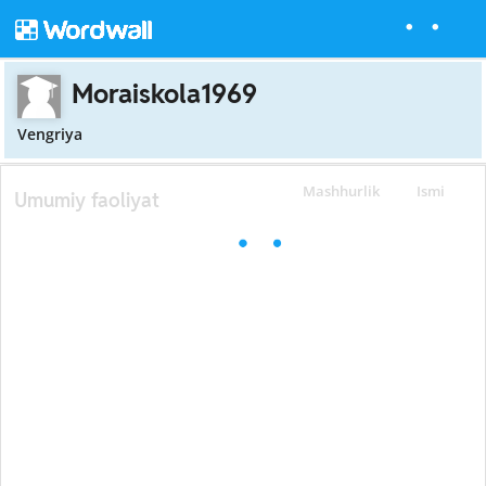
Moraiskola1969
Vengriya
Mashhurlik
Ismi
Umumiy faoliyat