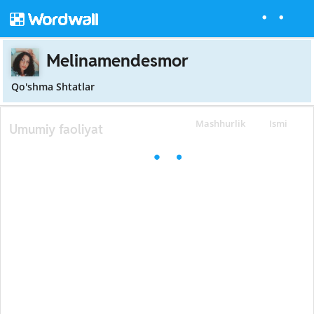
Melinamendesmor
Qo'shma Shtatlar
Mashhurlik
Ismi
Umumiy faoliyat