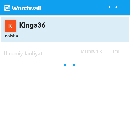
Kinga36
Polsha
Mashhurlik
Ismi
Umumiy faoliyat