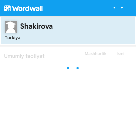
Shakirova
Turkiya
Mashhurlik
Ismi
Umumiy faoliyat