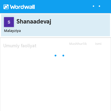
Shanaadevaj
Malayziya
Mashhurlik
Ismi
Umumiy faoliyat