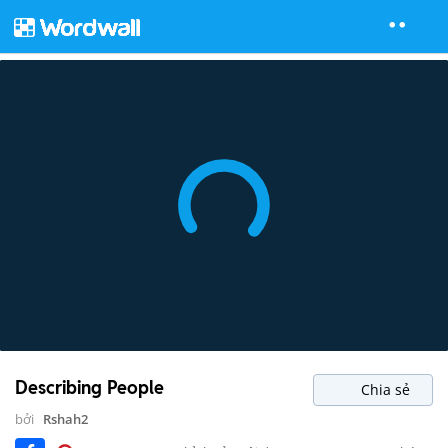
Describing People
Chia sẻ
bởi
Rshah2