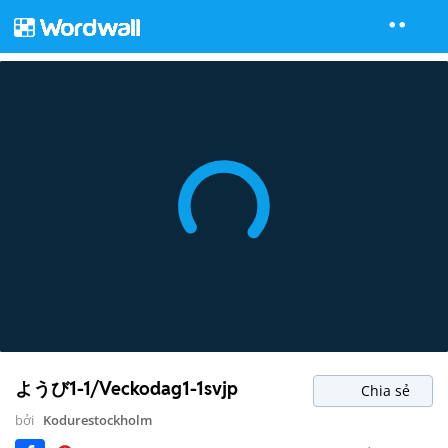
ようび1-1/Veckodag1-1svjp
Chia sẻ
bởi
Kodurestockholm