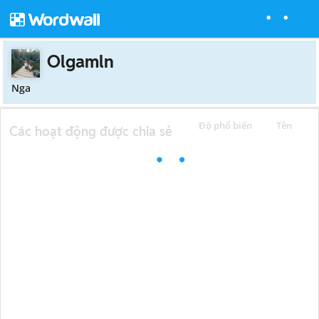
Olgamln
Nga
Độ phổ biến
Tên
Các hoạt động được chia sẻ