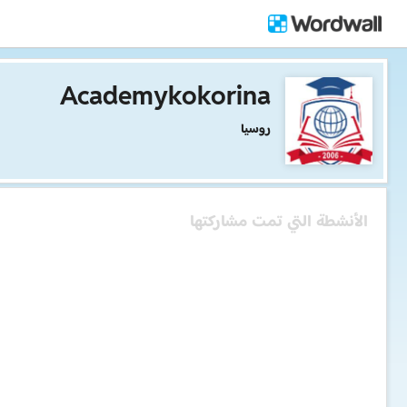
Academykokorina
روسيا
الأنشطة التي تمت مشاركتها