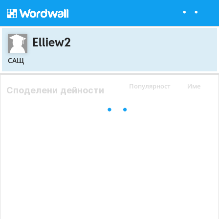
Elliew2
САЩ
Популярност
Име
Споделени дейности