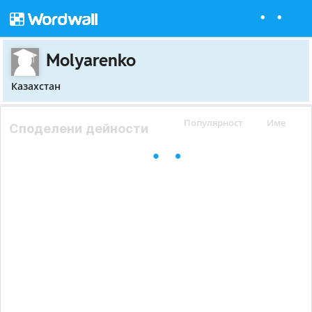
Molyarenko
Казахстан
Популярност
Име
Споделени дейности