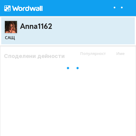
Anna1162
САЩ
Популярност
Име
Споделени дейности