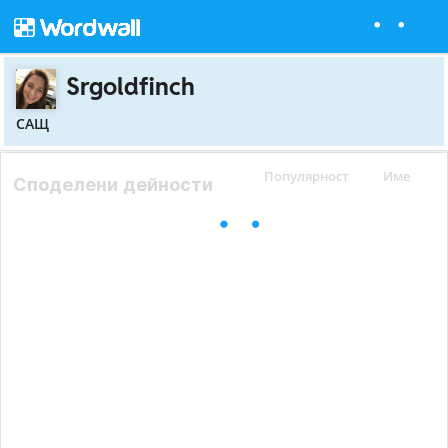
Srgoldfinch
САЩ
Популярност
Име
Споделени дейности