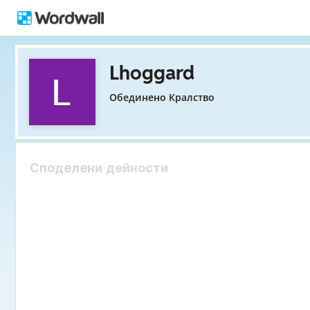
Lhoggard
Обединено Кралство
Споделени дейности