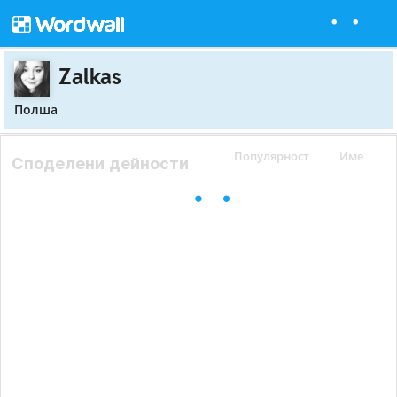
Zalkas
Полша
Популярност
Име
Споделени дейности