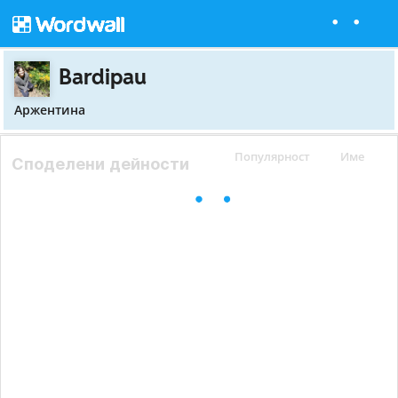
Bardipau
Аржентина
Популярност
Име
Споделени дейности