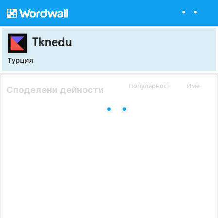
Tknedu
Турция
Популярност
Име
Споделени дейности