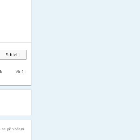
Sdílet
sk
Vložit
 se přihlášení.