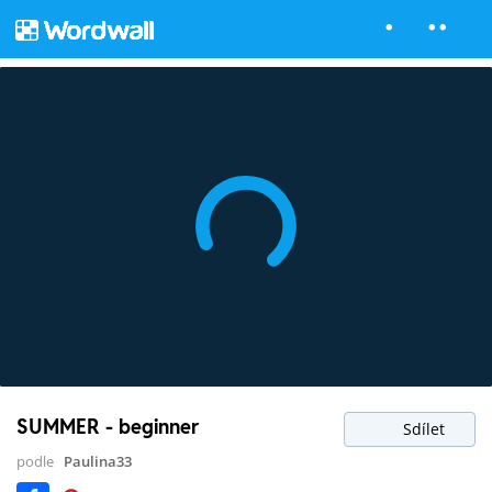
SUMMER - beginner
Sdílet
podle
Paulina33