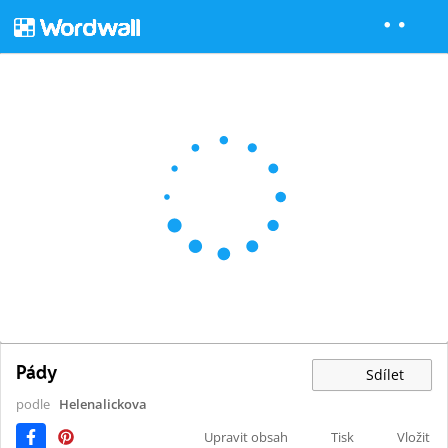
Pády
Sdílet
podle
Helenalickova
Upravit obsah
Tisk
Vložit