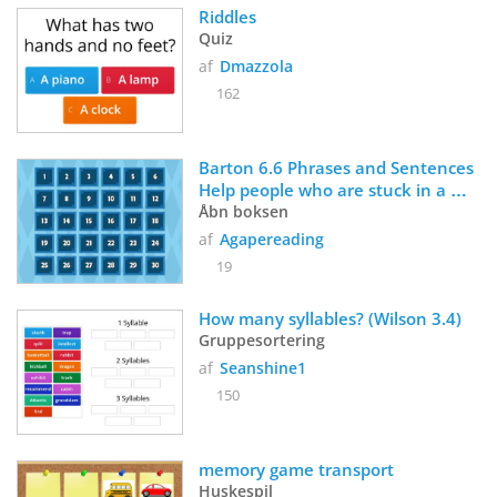
Riddles
Quiz
af
Dmazzola
162
Barton 6.6 Phrases and Sentences 
Help people who are stuck in a 
Box
Åbn boksen
af
Agapereading
19
How many syllables? (Wilson 3.4)
Gruppesortering
af
Seanshine1
150
memory game transport
Huskespil