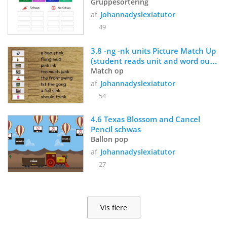
Gruppesortering
af
Johannadyslexiatutor
49
3.8 -ng -nk units Picture Match Up 
(student reads unit and word out 
loud, then matches to picture)
Match op
af
Johannadyslexiatutor
54
4.6 Texas Blossom and Cancel 
Pencil schwas
Ballon pop
af
Johannadyslexiatutor
27
Vis flere