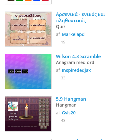
Αρσενικά - ενικός και 
πληθυντικός
Quiz
af
Markelapd
19
Wilson 4.3 Scramble
Anagram med ord
af
Inspirededjax
33
5.9 Hangman
Hangman
af
Gvls20
43