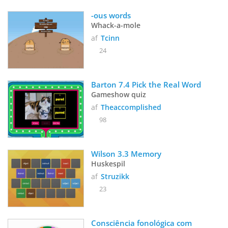
-ous words
Whack-a-mole
af
Tcinn
24
Barton 7.4 Pick the Real Word
Gameshow quiz
af
Theaccomplished
98
Wilson 3.3 Memory
Huskespil
af
Struzikk
23
Consciência fonológica com 