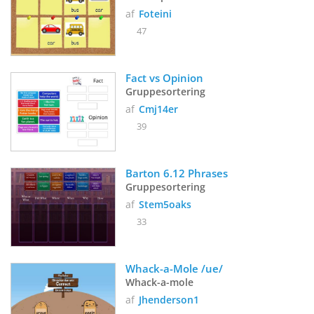
af
Foteini
47
Fact vs Opinion
Gruppesortering
af
Cmj14er
39
Barton 6.12 Phrases
Gruppesortering
af
Stem5oaks
33
Whack-a-Mole /ue/
Whack-a-mole
af
Jhenderson1