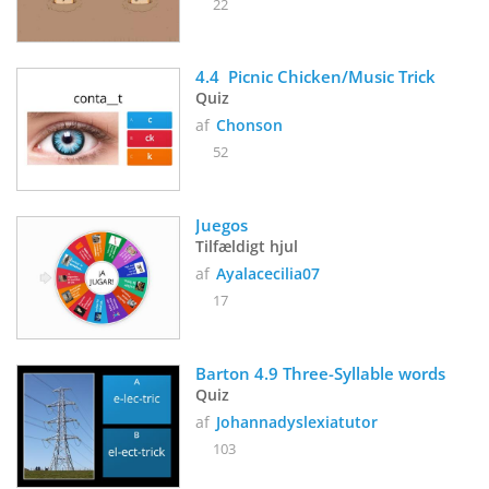
22
4.4  Picnic Chicken/Music Trick 
Quiz
af
Chonson
52
Juegos 
Tilfældigt hjul
af
Ayalacecilia07
17
Barton 4.9 Three-Syllable words
Quiz
af
Johannadyslexiatutor
103