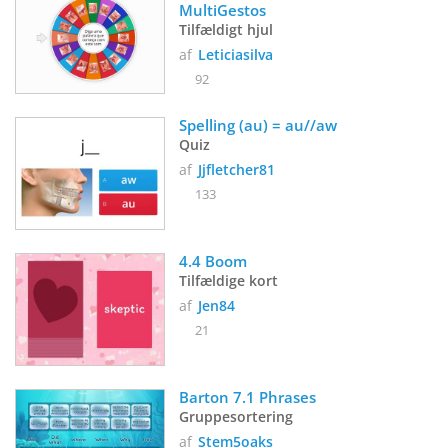
MultiGestos
Tilfældigt hjul
af
Leticiasilva
92
Spelling (au) = au//aw
Quiz
af
Jjfletcher81
133
4.4 Boom 
Tilfældige kort
af
Jen84
21
Barton 7.1 Phrases
Gruppesortering
af
Stem5oaks