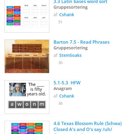
3.3 Latin bases word sort
Gruppesortering
af
Cshank
51
Barton 7.5 - Read Phrases
Gruppesortering
af
Stem5oaks
30
5.1-5.3  HFW
Anagram
af
Cshank
36
4.6 Texas Blossom Rule (Schwa) 
Closed A's and O's say /uh/