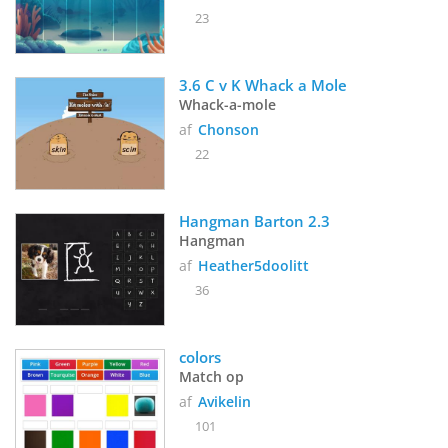
23
3.6 C v K Whack a Mole
Whack-a-mole
af
Chonson
22
Hangman Barton 2.3
Hangman
af
Heather5doolitt
36
colors
Match op
af
Avikelin
101