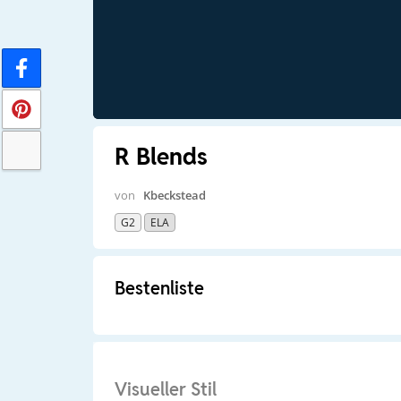
R Blends
von
Kbeckstead
G2
ELA
Bestenliste
Visueller Stil