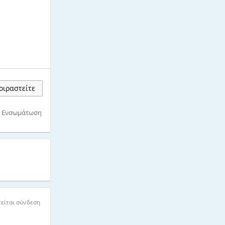
ιραστείτε
Ενσωμάτωση
είται σύνδεση