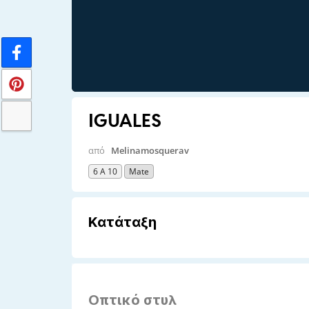
IGUALES
από
Melinamosquerav
6 A 10
Mate
Κατάταξη
Οπτικό στυλ