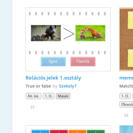
Relációs jelek 1.osztály
memór
True or false
by
Szekely7
Matchi
Ált. Isk.
1. O.
Matek
1. O.
Olvasá
23
53