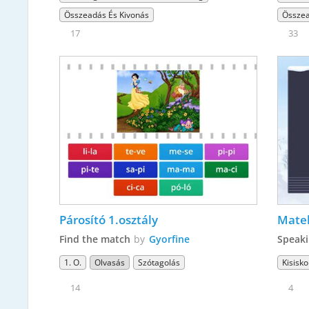
Összeadás És Kivonás
Összea
17
33
Párosító 1.osztály 
Find the match
by
Gyorfine
Speaki
1. O.
Olvasás
Szótagolás
Kisisko
14
4