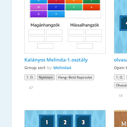
Kalányos Melinda-1.osztály
olvasá
Group sort
by
Melinda4
Open 
1. O.
Nyelvtan
Hang–Betű Kapcsolat
1. O.
Olvasá
47
18