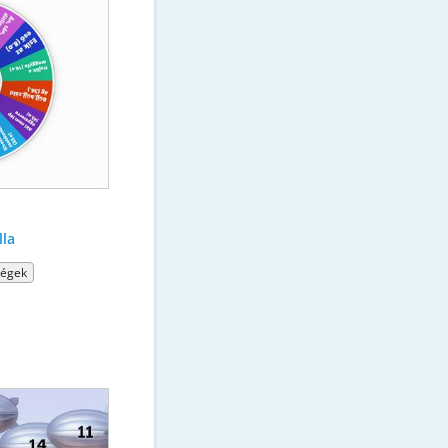
la
ségek