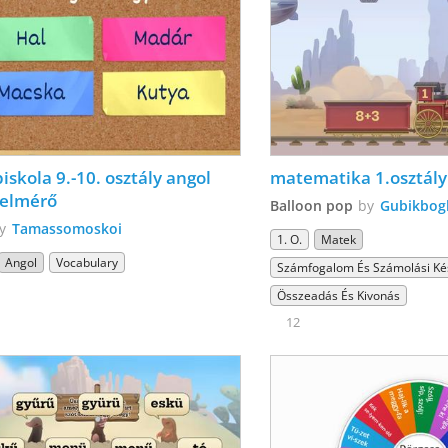
iskola 9.-10. osztály angol 
matematika 1.osztály
felmérő
Balloon pop
by
Gubikbog
by
Tamassomoskoi
1. O.
Matek
Angol
Vocabulary
Számfogalom És Számolási Ké
Összeadás És Kivonás
12