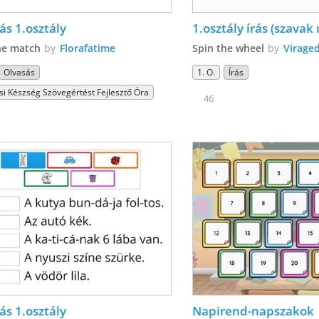
ás 1.osztály
1.osztály írás (szavak
he match
by
Florafatime
Spin the wheel
by
Virage
Olvasás
1. O.
Írás
si Készség Szövegértést Fejlesztő Óra
46
ás 1.osztály
Napirend-napszakok  