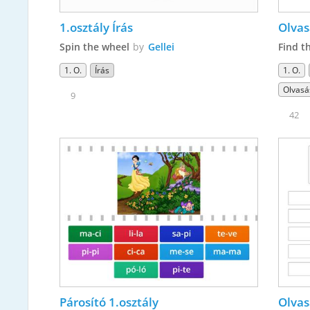
1.osztály Írás
Olvas
Spin the wheel
by
Gellei
Find t
1. O.
Írás
1. O.
Olvasá
9
42
Párosító 1.osztály
Olvas