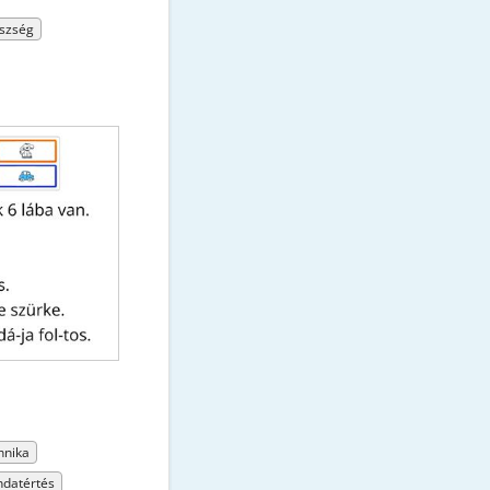
szség
hnika
datértés