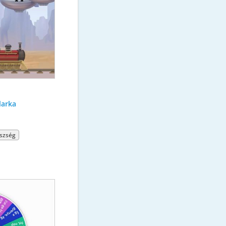
larka
szség