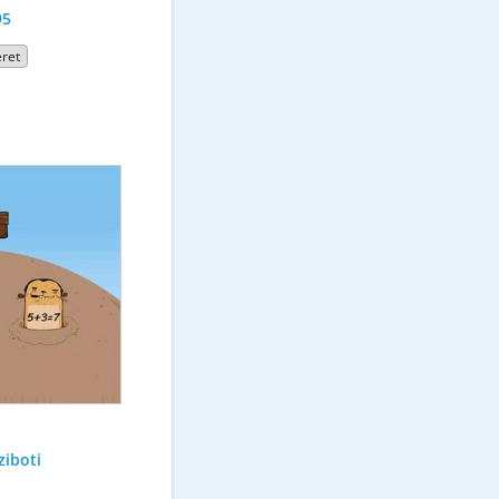
95
ret
iboti