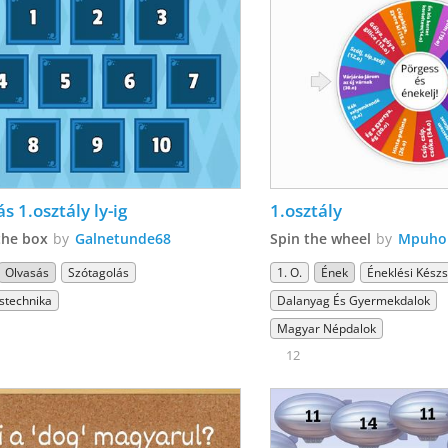
s 1.osztály ly-ig
1.osztály
the box
by
Galnetunde68
Spin the wheel
by
Mpuhol
Olvasás
Szótagolás
1. O.
Ének
Éneklési Kész
stechnika
Dalanyag És Gyermekdalok
Magyar Népdalok
12