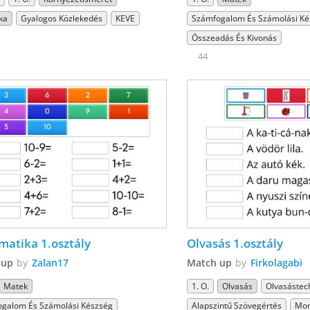
ka
Gyalogos Közlekedés
KEVE
Számfogalom És Számolási Ké
Összeadás És Kivonás
44
atika 1.osztály
Olvasás 1.osztály
 up
by
Zalan17
Match up
by
Firkolagabi
Matek
1. O.
Olvasás
Olvasástec
galom És Számolási Készség
Alapszintű Szövegértés
Mon