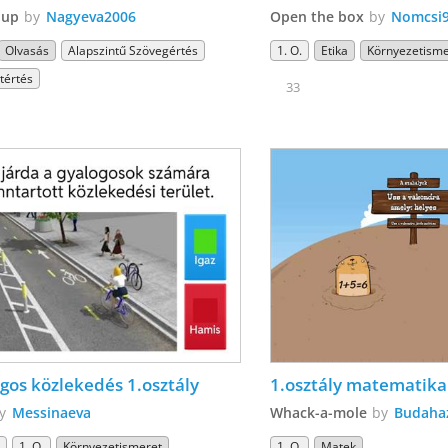
 up
by
Nagyeva2006
Open the box
by
Nomcsi
Olvasás
Alapszintű Szövegértés
1. O.
Etika
Környezetisme
tértés
33
gos közlekedés 1.osztály
1.osztály matematika
by
Messinaeva
Whack-a-mole
by
Budahaz
.
1. O.
Környezetismeret
1. O.
Matek