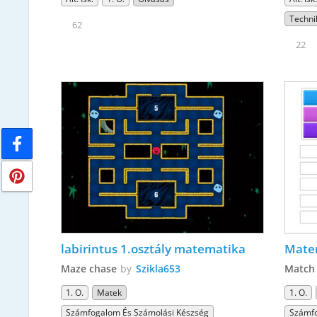
Techni
62
22
labirintus 1.osztály matematika
Matem
Maze chase
by
Szikla653
Match
1. O.
Matek
1. O.
Számfogalom És Számolási Készség
Számfo