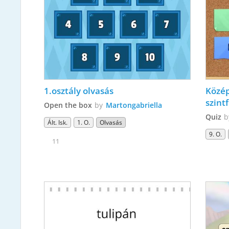
1.osztály olvasás
Közép
szint
Open the box
by
Martongabriella
Quiz
Ált. Isk.
1. O.
Olvasás
9. O.
11