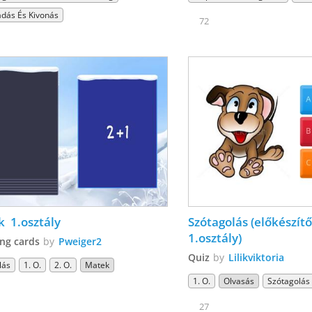
dás És Kivonás
72
Matek  1.osztály 
Szótagolás (előkészítő
1.osztály) 
ng cards
by
Pweiger2
Quiz
by
Lilikviktoria
lás
1. O.
2. O.
Matek
1. O.
Olvasás
Szótagolás
27