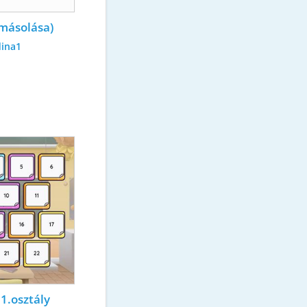
 másolása)
dina1
1.osztály