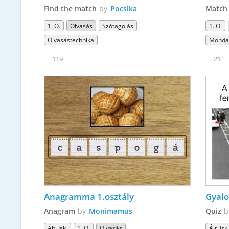
Find the match
by
Pocsika
Match
1. O.
Olvasás
Szótagolás
1. O.
Olvasástechnika
Monda
119
21
Anagramma 1.osztály
Gyalo
Anagram
by
Monimamus
Quiz
Ált. Isk.
1. O.
Olvasás
Ált. Isk