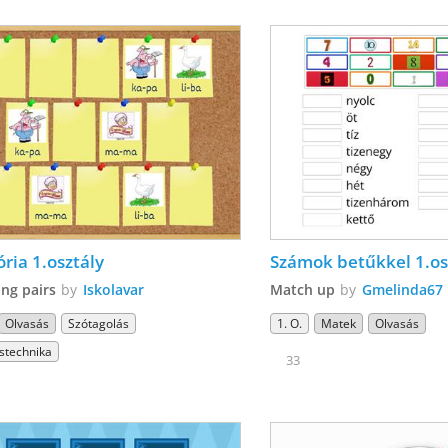
ia 1.osztály
Számok betűkkel 1.os
ng pairs
by
Iskolavar
Match up
by
Gmelinda67
Olvasás
Szótagolás
1. O.
Matek
Olvasás
stechnika
33